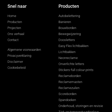
Snel naar
Producten
Home
Autobelettering
Producten
Banieren
Projecten
Bouwborden
Ons verhaal
Bewegwijzering
Contact
Doosletters
Easy Flex lichtbakken
Algemene voorwaarden
Lichtbakken
Privacyverklaring
Neonreclame
Disclaimer
Onverlichte letters
Cookiebeleid
Stickers-full colour prints
Reclameborden
Reclamemasten
Reclamezuilen
Scoreborden
Spandoeken
Onderhoud, storingen en revisie
Tijd- en temperatuurdisplays