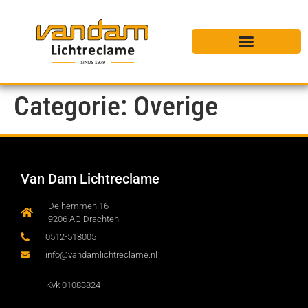
Categorie:
Overige
Van Dam Lichtreclame
De hemmen 16
9206 AG Drachten
0512-518005
info@vandamlichtreclame.nl
Kvk 01083824