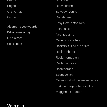
Producten
Banieren
Projecten
Bouwborden
Ons verhaal
Bewegwijzering
Contact
Doosletters
Easy Flex lichtbakken
Algemene voorwaarden
Lichtbakken
Privacyverklaring
Neonreclame
Disclaimer
Onverlichte letters
Cookiebeleid
Stickers-full colour prints
Reclameborden
Reclamemasten
Reclamezuilen
Scoreborden
Spandoeken
Onderhoud, storingen en revisie
Tijd- en temperatuurdisplays
Vlaggen en masten
Volg ons