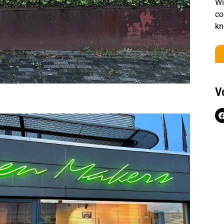
Wi
co
kn
V