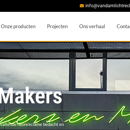
info@vandamlichtrec
Onze producten
Projecten
Ons verhaal
Conta
 Makers
pvallende neonreclame bedacht en