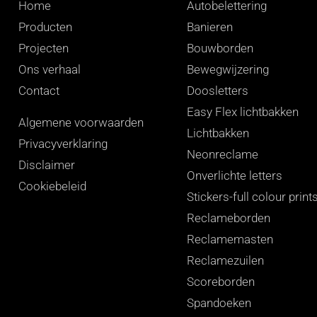
Home
Autobelettering
Producten
Banieren
Projecten
Bouwborden
Ons verhaal
Bewegwijzering
Contact
Doosletters
Easy Flex lichtbakken
Algemene voorwaarden
Lichtbakken
Privacyverklaring
Neonreclame
Disclaimer
Onverlichte letters
Cookiebeleid
Stickers-full colour print
Reclameborden
Reclamemasten
Reclamezuilen
Scoreborden
Spandoeken