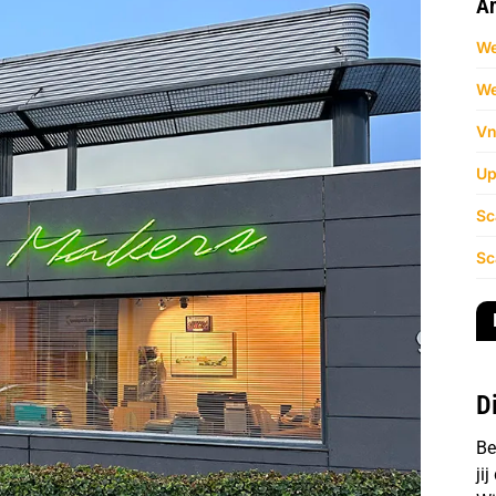
An
We
We
Vn
Up
Sc
Sc
D
Be
ji