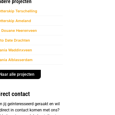
dere projecten
tterskip Terschelling
tterskip Ameland
 Douane Heerenveen
to Date Drachten
ania Waddinxveen
ania Alblasserdam
Naar alle projecten
irect contact
n jij geïnteresseerd geraakt en wil
j direct in contact komen met ons?