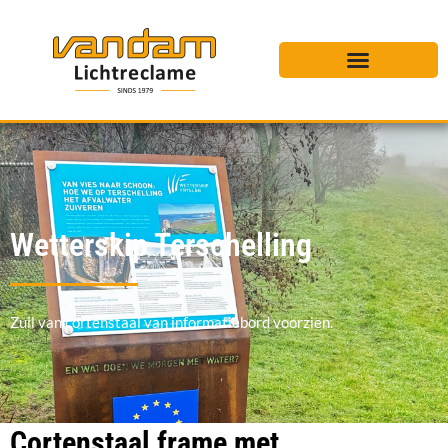
Wetterskip Terschelling
Zuil van cortenstaal van informatiebord voorzien.
Cortenstaal frame met